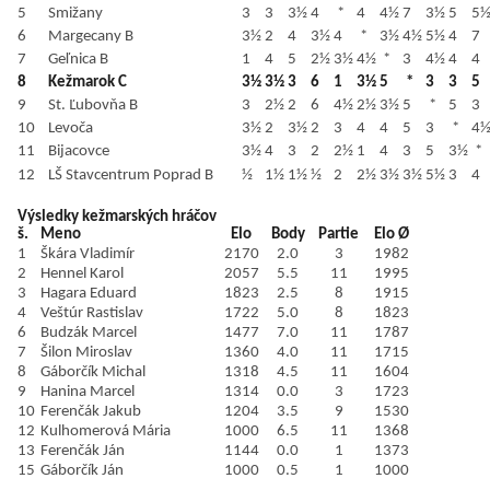
5
Smižany
3
3
3½
4
*
4
4½
7
3½
5
5
6
Margecany B
3½
2
4
3½
4
*
3½
4½
5½
4
7
7
Geľnica B
1
4
5
2½
3½
4½
*
3
4½
4
4
8
Kežmarok C
3½
3½
3
6
1
3½
5
*
3
3
5
9
St. Ľubovňa B
3
2½
2
6
4½
2½
3½
5
*
5
3
10
Levoča
3½
2
3½
2
3
4
4
5
3
*
4
11
Bijacovce
3½
4
3
2
2½
1
4
3
5
3½
*
12
LŠ Stavcentrum Poprad B
½
1½
1½
½
2
2½
3½
3½
5½
3
4
Výsledky kežmarských hráčov
š.
Meno
Elo
Body
Partie
Elo Ø
1
Škára Vladimír
2170
2.0
3
1982
2
Hennel Karol
2057
5.5
11
1995
3
Hagara Eduard
1823
2.5
8
1915
4
Veštúr Rastislav
1722
5.0
8
1823
6
Budzák Marcel
1477
7.0
11
1787
7
Šilon Miroslav
1360
4.0
11
1715
8
Gáborčík Michal
1318
4.5
11
1604
9
Hanina Marcel
1314
0.0
3
1723
10
Ferenčák Jakub
1204
3.5
9
1530
12
Kulhomerová Mária
1000
6.5
11
1368
13
Ferenčák Ján
1144
0.0
1
1373
15
Gáborčík Ján
1000
0.5
1
1000