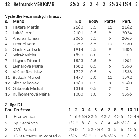
12
Kežmarok MŠK KdV B
2½
3
2
2
4
2
2½
3½
1½
4
3
Výsledky kežmarských hráčov
š.
Meno
Elo
Body
Partie
Perf.
1
Hagara Martin
2160
5.5
11
2162
2
Lukáč Jozef
2101
3.5
9
2024
3
Andráš Tomáš
2065
3.5
6
2065
4
Hennel Karol
2057
6.5
10
2130
5
Grich František
1914
2.5
9
1806
6
Svitek Michal
1830
0.0
1
0
7
Hagara Eduard
1823
3.5
9
1901
8
Lejnarová Mária
1982
0.5
6
1558
9
Veštúr Rastislav
1722
0.5
6
1536
11
Budzák Marcel
1477
2.0
11
1592
12
Šilon Miroslav
1360
0.5
3
1560
13
Gáborčík Michal
1318
0.5
2
0
15
Kulhomerová Mária
1000
1.0
5
1556
3. liga D1
Por.
Družstvo
1
2
3
4
5
6
7
8
9
10
11
1
Hranovnica
*
6½
5½
3½
5
4½
7
4½
5
4½
4
2
Sp. Stará Ves
1½
*
8
6
5
6
4
4½
5½
6
4
3
CVČ Poprad
2½
0
*
5½
4½
4
3
5
6
4½
5
4
LŠ Stavcentrum Poprad A
4½
2
2½
*
4
4½
5½
2
2
6
6