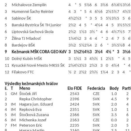
2
Michalovce Zemplín
4
*
5
5½
6
6
3½
6
6½
6½
3½
6
3
Humenné Šachy Reinter
4
3
*
5
4
6½
6
2½
5½
7
4½
5
4
Sabinov ŠK
4½
2½
3
*
3
5
5
5½
3½
5
5
6
5
Banská Bystrica ŠK TH junior
2½
2
4
5
*
4½
4
4
5
3½
5½
5
6
Liptovská šachová škola
2½
2
1½
3
3½
*
4
6
4½
7½
5
7
7
Žilina TJ Mladosť
1½
4½
2
3
4
4
*
2
4
7
5
6
8
Bardejov BŠK
3½
2
5½
2½
4
2
6
*
3½
5½
8
4
9
Kežmarok MŠK CORA GEO KdV
3
1½
2½
4½
3
3½
4
4½
*
3
3½
6
10
Dolný Kubín MŠK
3
1½
1
3
4½
½
1
2½
5
*
4
5
11
Kysucké Nové Mesto MKSS ŠK
2½
4½
3½
3
2½
3
3
0
4½
4
*
4
12
Fiľakovo FTC
½
2
2½
2
2½
½
1½
4
2
3
4
Výsledky kežmarských hráčov
š.
T
Meno
Elo FIDE
Federácia
Body
Part
1
GM
Štoček Jiří
2543
CZE
1.0
2
2
Repka Christopher
2396
SVK
4.5
9
3
IM
Hagara jun. Eduard
2424
SVK
2.0
4
4
IM
Repková Eva
2351
SVK
1.0
1
5
IM
Štočková Zuzana
2366
SVK
3.5
6
6
IM
Michenka Jozef
2363
CZE
0.0
2
7
FM
Peterson Eric
2235
SVK
2.0
5
8
Hagara Martin
2160
SVK
2.5
11