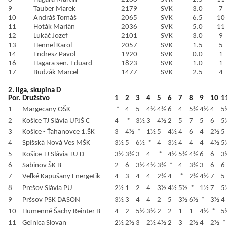
9
Tauber Marek
2179
SVK
3.0
7
10
Andráš Tomáš
2065
SVK
6.5
10
11
Hoták Marián
2036
SVK
5.0
11
12
Lukáč Jozef
2101
SVK
3.0
9
13
Hennel Karol
2057
SVK
1.5
5
14
Endresz Pavol
1920
SVK
0.0
1
16
Hagara sen. Eduard
1823
SVK
1.0
1
17
Budzák Marcel
1477
SVK
2.5
4
2. liga, skupina D
Por.
Družstvo
1
2
3
4
5
6
7
8
9
10
1
1
Margecany OŠK
*
4
5
4½
4½
6
4
5½
4½
4
5
2
Košice TJ Slávia UPJŠ C
4
*
3½
3
4½
2
5
7
5
6
5
3
Košice - Ťahanovce 1.ŠK
3
4½
*
1½
5
4½
4
6
4
2½
5
4
Spišská Nová Ves MŠK
3½
5
6½
*
4
3½
4
4
4
4½
5
5
Košice TJ Slávia TU D
3½
3½
3
4
*
4½
5½
4½
6
6
3
6
Sabinov ŠK B
2
6
3½
4½
3½
*
4
3½
3
6
6
7
Veľké Kapušany Energetik
4
3
4
4
2½
4
*
2½
4½
7
5
8
Prešov Slávia PU
2½
1
2
4
3½
4½
5½
*
1½
7
5
9
Pršsov PSK DASON
3½
3
4
4
2
5
3½
6½
*
3½
4
10
Humenné Šachy Reinter B
4
2
5½
3½
2
2
1
1
4½
*
5
11
Geľnica Slovan
2½
2½
3
2½
4½
2
3
2½
4
2½