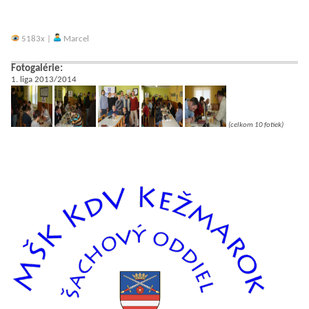
5183x |
Marcel
Fotogalérie:
1. liga 2013/2014
(celkom 10 fotiek)