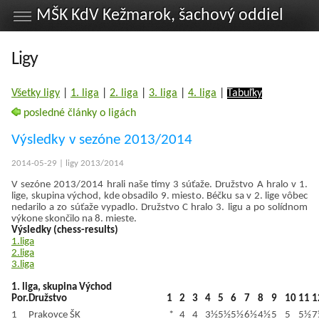
MŠK KdV Kežmarok, šachový oddiel
Ligy
Všetky ligy
|
1. liga
|
2. liga
|
3. liga
|
4. liga
|
Tabuľky
posledné články o ligách
Výsledky v sezóne 2013/2014
2014-05-29 | ligy 2013/2014
V sezóne 2013/2014 hrali naše tímy 3 súťaže. Družstvo A hralo v 1.
lige, skupina východ, kde obsadilo 9. miesto. Béčku sa v 2. lige vôbec
nedarilo a zo súťaže vypadlo. Družstvo C hralo 3. ligu a po solídnom
výkone skončilo na 8. mieste.
Výsledky (chess-results)
1.liga
2.liga
3.liga
1. liga, skupina Východ
Por.
Družstvo
1
2
3
4
5
6
7
8
9
10
11
1
1
Prakovce ŠK
*
4
4
3½
5½
5½
6½
4½
5
5
5½
7