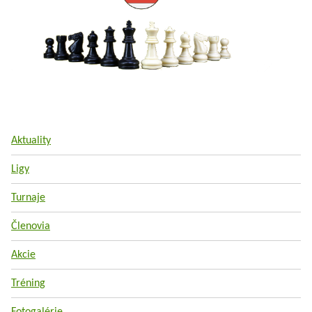
Aktuality
Ligy
Turnaje
Členovia
Akcie
Tréning