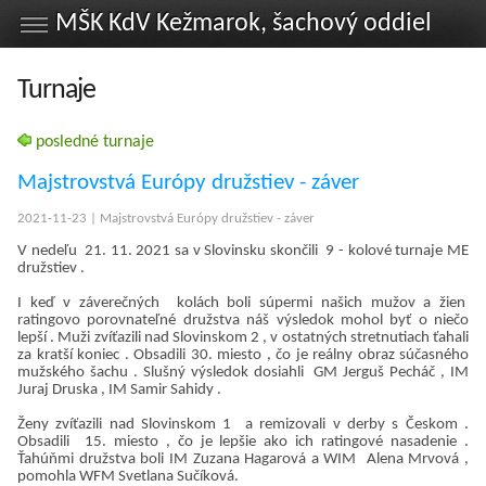
MŠK KdV Kežmarok, šachový oddiel
Turnaje
posledné turnaje
Majstrovstvá Európy družstiev - záver
2021-11-23 | Majstrovstvá Európy družstiev - záver
V nedeľu 21. 11. 2021 sa v Slovinsku skončili 9 - kolové turnaje ME
družstiev .
I keď v záverečných kolách boli súpermi našich mužov a žien
ratingovo porovnateľné družstva náš výsledok mohol byť o niečo
lepší . Muži zvíťazili nad Slovinskom 2 , v ostatných stretnutiach ťahali
za kratší koniec . Obsadili 30. miesto , čo je reálny obraz súčasného
mužského šachu . Slušný výsledok dosiahli GM Jerguš Pecháč , IM
Juraj Druska , IM Samir Sahidy .
Ženy zvíťazili nad Slovinskom 1 a remizovali v derby s Českom .
Obsadili 15. miesto , čo je lepšie ako ich ratingové nasadenie .
Ťahúňmi družstva boli IM Zuzana Hagarová a WIM Alena Mrvová ,
pomohla WFM Svetlana Sučíková.