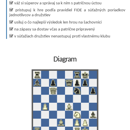
váž si súperov a správaj sa k ním s patričnou úctou
pristupuj k hre podľa pravidiel FIDE a súťažných poriadkov
jednotlivcov a družstiev
usiluj o čo najlepší výsledok len hrou na šachovnici
na zápasy sa dostav včas a patrične pripravený
v súťažiach družstiev nenastupuj proti vlastnému klubu
Diagram