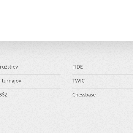
ružstiev
FIDE
 turnajov
TWIC
 SŠZ
Chessbase