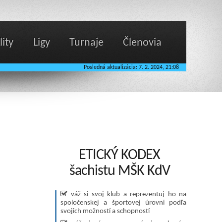
lity
Ligy
Turnaje
Členovia
Posledná aktualizácia: 7. 2. 2024, 21:08
ETICKÝ KODEX
šachistu MŠK KdV
váž si svoj klub a reprezentuj ho na
spoločenskej a športovej úrovni podľa
svojich možností a schopností