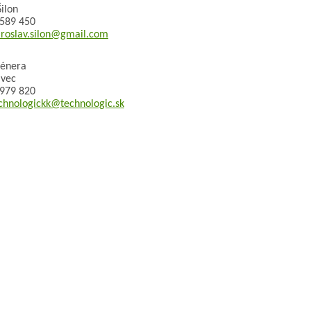
ilon
 589 450
roslav.silon@gmail.com
rénera
avec
 979 820
chnologickk@technologic.sk