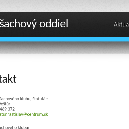
šachový oddiel
Aktua
takt
šachového klubu, štatutár:
Veštúr
 469 372
stur.rastislav@centrum.sk
šachového klubu: