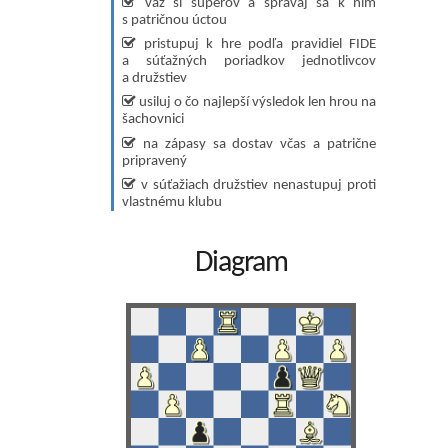
váž si súperov a správaj sa k ním
s patričnou úctou
pristupuj k hre podľa pravidiel FIDE
a súťažných poriadkov jednotlivcov
a družstiev
usiluj o čo najlepší výsledok len hrou na
šachovnici
na zápasy sa dostav včas a patrične
pripravený
v súťažiach družstiev nenastupuj proti
vlastnému klubu
Diagram