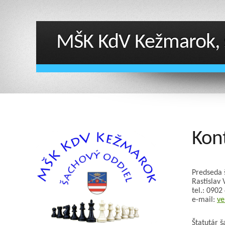
MŠK KdV Kežmarok, 
Kon
Predseda 
Rastislav 
tel.: 0902
e-mail:
ve
Štatutár 