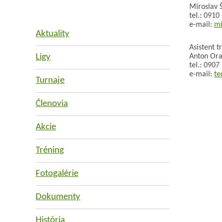
Miroslav Š
tel.: 0910
e-mail:
mi
Aktuality
Asistent t
Ligy
Anton Or
tel.: 0907
e-mail:
te
Turnaje
Členovia
Akcie
Tréning
Fotogalérie
Dokumenty
História